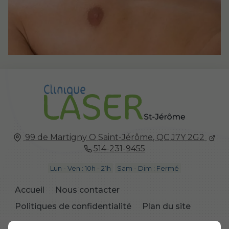
99 de Martigny O
Saint-Jérôme, QC
J7Y 2G2
514-231-9455
Lun - Ven : 10h - 21h
Sam - Dim : Fermé
Accueil
Nous contacter
Politiques de confidentialité
Plan du site